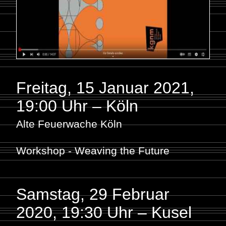
Freitag, 15 Januar 2021
,
19:00 Uhr – Köln
Alte Feuerwache Köln
Workshop - Weaving the Future
Samstag, 29 Februar
2020
,
19:30 Uhr – Kusel