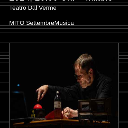
Teatro Dal Verme
MITO SettembreMusica