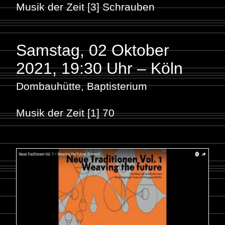
Musik der Zeit [3] Schrauben
Samstag, 02 Oktober
2021
,
19:30 Uhr – Köln
Dombauhütte, Baptisterium
Musik der Zeit [1] 70