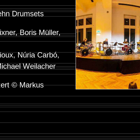
ehn Drumsets
ner, Boris Müller,
ioux, Núria Carbó,
ichael Weilacher
zert © Markus