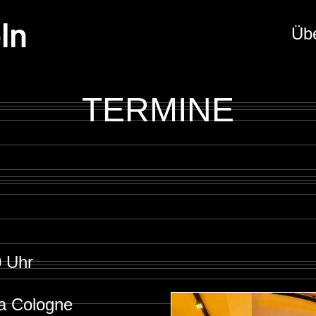
ln
Üb
TERMINE
 Uhr
a Cologne