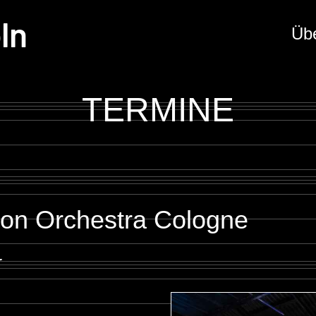
ln
Üb
TERMINE
on Orchestra Cologne
r