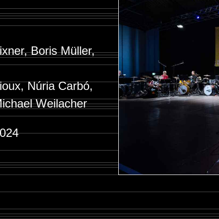
ner, Boris Müller,
ioux, Núria Carbó,
ichael Weilacher
2024