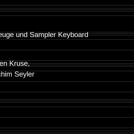
euge und Sampler Keyboard
gen Kruse,
chim Seyler