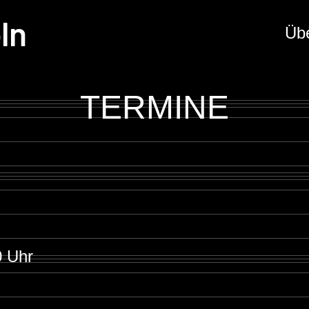
ln
Üb
TERMINE
0 Uhr