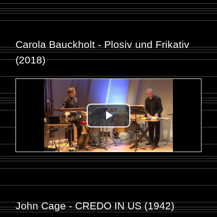
Carola Bauckholt - Plosiv und Frikativ
(2018)
John Cage - CREDO IN US (1942)