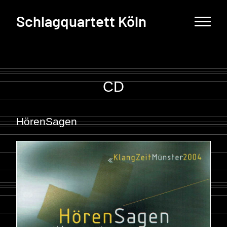
Schlagquartett Köln
CD
HörenSagen