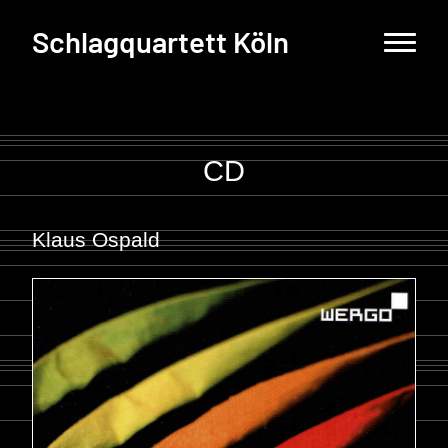
Schlagquartett Köln
CD
Klaus Ospald