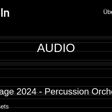
ln
Üb
AUDIO
age 2024 - Percussion Orch
sets